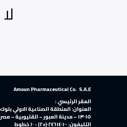
لا 
Amoun Pharmaceutical Co. S.A.E
المقر الرئيسي :
العنوان:
المنطقة الصناعية الاولي بلوك
١٣٠١٥ – مدينة العبور – القليوبية – مصر
التليفون:
٠٢٤٦١٤٠١٠٠(+٢) - ١٠ خطوط