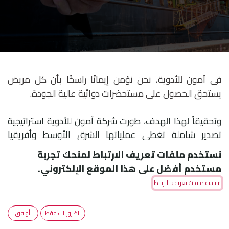
فى آمون للأدوية، نحن نؤمن إيمانًا راسخًا بأن كل مريض
يستحق الحصول على مستحضرات دوائية عالية الجودة.
وتحقيقاً لهذا الهدف، طورت شركة آمون للأدوية استراتيجية
تصدير شاملة تغطي عملياتها الشرق الأوسط وأفريقيا
والعديد من دول العالم الخارجى.
نستخدم ملفات تعريف الارتباط لمنحك تجربة
مستخدم أفضل على هذا الموقع الإلكتروني.
أنشات لذلك آمون للأدوية مجموعة تصدير متخصصة بالكامل
سياسة ملفات تعريف الارتباط
تقوم على زيادة امكانية حصول المرضى على مجموعة
واسعة من مستحضراتنا وذلك بفضل شبكة واسعة من
الضروريات فقط
أوافق
شركاء الأعمال في أكثر من ٢٩ دولة، وتعمل آمون للأدوية