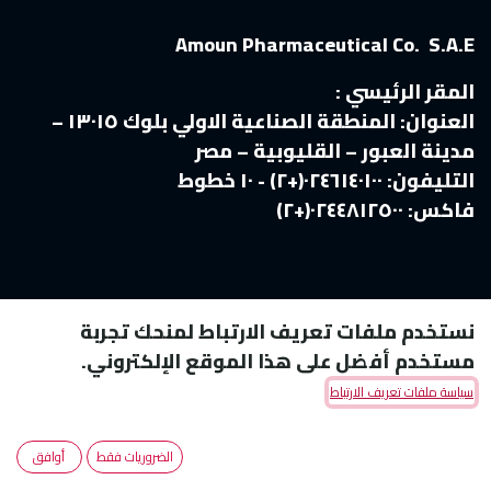
Amoun Pharmaceutical Co. S.A.E
المقر الرئيسي :
العنوان:
المنطقة الصناعية الاولي بلوك ١٣٠١٥ –
مدينة العبور – القليوبية – مصر
التليفون:
٠٢٤٦١٤٠١٠٠(+٢) - ١٠ خطوط
فاكس:
٠٢٤٤٨١٢٥٠٠(+٢)
نستخدم ملفات تعريف الارتباط لمنحك تجربة
مستخدم أفضل على هذا الموقع الإلكتروني.
سياسة ملفات تعريف الارتباط
Copyright © Amoun Pharmaceutical Co.
الضروريات فقط
أوافق
الْعَرَبيّة