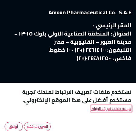
Amoun Pharmaceutical Co. S.A.E
المقر الرئيسي :
العنوان:
المنطقة الصناعية الاولي بلوك ١٣٠١٥ –
مدينة العبور – القليوبية – مصر
التليفون:
٠٢٤٦١٤٠١٠٠(+٢) - ١٠ خطوط
فاكس:
٠٢٤٤٨١٢٥٠٠(+٢)
نستخدم ملفات تعريف الارتباط لمنحك تجربة
مستخدم أفضل على هذا الموقع الإلكتروني.
سياسة ملفات تعريف الارتباط
Copyright © Amoun Pharmaceutical Co.
الضروريات فقط
أوافق
الْعَرَبيّة