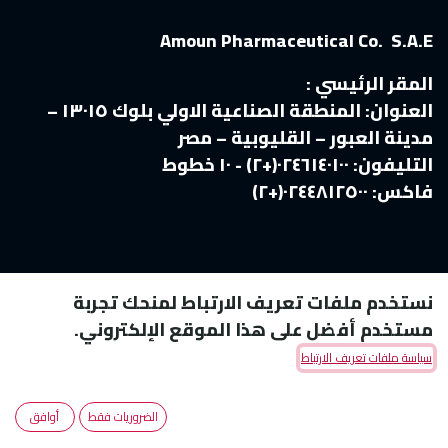
Amoun Pharmaceutical Co. S.A.E
المقر الرئيسي :
العنوان:
المنطقة الصناعية الاولي بلوك ١٣٠١٥ –
مدينة العبور – القليوبية – مصر
التليفون:
٠٢٤٦١٤٠١٠٠(+٢) - ١٠ خطوط
فاكس:
٠٢٤٤٨١٢٥٠٠(+٢)
نستخدم ملفات تعريف الارتباط لمنحك تجربة
مستخدم أفضل على هذا الموقع الإلكتروني.
سياسة ملفات تعريف الارتباط
Copyright © Amoun Pharmaceutical Co.
الضروريات فقط
أوافق
الْعَرَبيّة