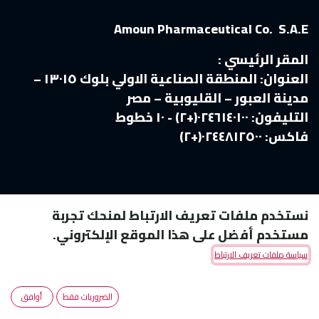
Amoun Pharmaceutical Co. S.A.E
المقر الرئيسي :
العنوان:
المنطقة الصناعية الاولي بلوك ١٣٠١٥ –
مدينة العبور – القليوبية – مصر
التليفون:
٠٢٤٦١٤٠١٠٠(+٢) - ١٠ خطوط
فاكس:
٠٢٤٤٨١٢٥٠٠(+٢)
نستخدم ملفات تعريف الارتباط لمنحك تجربة
مستخدم أفضل على هذا الموقع الإلكتروني.
سياسة ملفات تعريف الارتباط
Copyright © Amoun Pharmaceutical Co.
الضروريات فقط
أوافق
الْعَرَبيّة