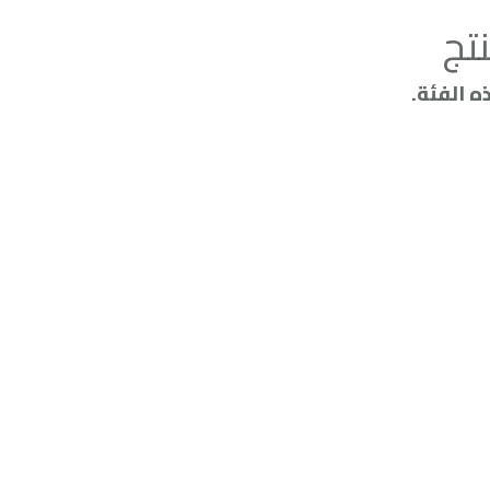
تج
 الفئة.