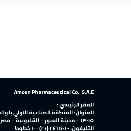
Amoun Pharmaceutical Co. S.A.E
المقر الرئيسي :
العنوان:
المنطقة الصناعية الاولي بلوك
١٣٠١٥ – مدينة العبور – القليوبية – مصر
التليفون:
٠٢٤٦١٤٠١٠٠(+٢) - ١٠ خطوط