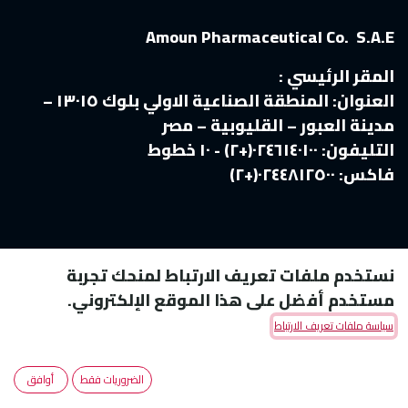
Amoun Pharmaceutical Co. S.A.E
المقر الرئيسي :
العنوان:
المنطقة الصناعية الاولي بلوك ١٣٠١٥ –
مدينة العبور – القليوبية – مصر
التليفون:
٠٢٤٦١٤٠١٠٠(+٢) - ١٠ خطوط
فاكس:
٠٢٤٤٨١٢٥٠٠(+٢)
نستخدم ملفات تعريف الارتباط لمنحك تجربة
مستخدم أفضل على هذا الموقع الإلكتروني.
سياسة ملفات تعريف الارتباط
Copyright © Amoun Pharmaceutical Co.
الضروريات فقط
أوافق
الْعَرَبيّة