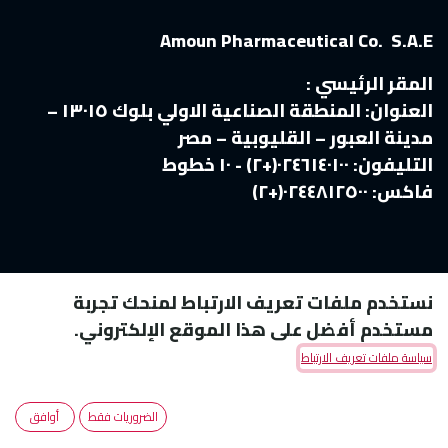
Amoun Pharmaceutical Co. S.A.E
المقر الرئيسي :
العنوان:
المنطقة الصناعية الاولي بلوك ١٣٠١٥ –
مدينة العبور – القليوبية – مصر
التليفون:
٠٢٤٦١٤٠١٠٠(+٢) - ١٠ خطوط
فاكس:
٠٢٤٤٨١٢٥٠٠(+٢)
نستخدم ملفات تعريف الارتباط لمنحك تجربة
مستخدم أفضل على هذا الموقع الإلكتروني.
سياسة ملفات تعريف الارتباط
Copyright © Amoun Pharmaceutical Co.
الضروريات فقط
أوافق
الْعَرَبيّة