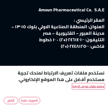
Amoun Pharmaceutical Co. S.A.E
المقر الرئيسي :
العنوان:
المنطقة الصناعية الاولي بلوك ١٣٠١٥ –
مدينة العبور – القليوبية – مصر
التليفون:
٠٢٤٦١٤٠١٠٠(+٢) - ١٠ خطوط
فاكس:
٠٢٤٤٨١٢٥٠٠(+٢)
نستخدم ملفات تعريف الارتباط لمنحك تجربة
مستخدم أفضل على هذا الموقع الإلكتروني.
سياسة ملفات تعريف الارتباط
Copyright © Amoun Pharmaceutical Co.
الضروريات فقط
أوافق
الْعَرَبيّة