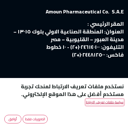
Amoun Pharmaceutical Co. S.A.E
المقر الرئيسي :
العنوان:
المنطقة الصناعية الاولي بلوك ١٣٠١٥ –
مدينة العبور – القليوبية – مصر
التليفون:
٠٢٤٦١٤٠١٠٠(+٢) - ١٠ خطوط
فاكس:
٠٢٤٤٨١٢٥٠٠(+٢)
نستخدم ملفات تعريف الارتباط لمنحك تجربة
مستخدم أفضل على هذا الموقع الإلكتروني.
سياسة ملفات تعريف الارتباط
Copyright © Amoun Pharmaceutical Co.
الضروريات فقط
أوافق
الْعَرَبيّة