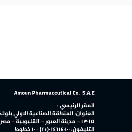
Amoun Pharmaceutical Co. S.A.E
المقر الرئيسي :
العنوان:
المنطقة الصناعية الاولي بلوك
١٣٠١٥ – مدينة العبور – القليوبية – مصر
التليفون:
٠٢٤٦١٤٠١٠٠(+٢) - ١٠ خطوط