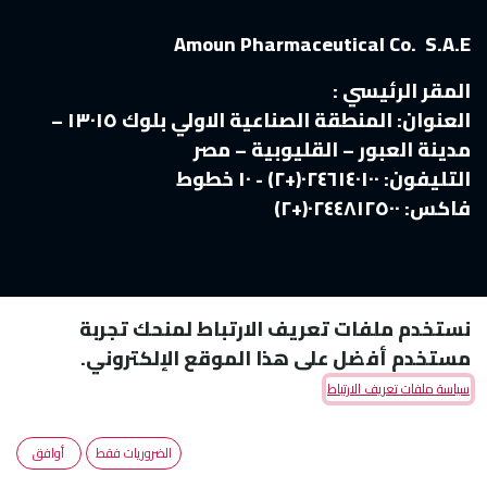
Amoun Pharmaceutical Co. S.A.E
المقر الرئيسي :
العنوان:
المنطقة الصناعية الاولي بلوك ١٣٠١٥ –
مدينة العبور – القليوبية – مصر
التليفون:
٠٢٤٦١٤٠١٠٠(+٢) - ١٠ خطوط
فاكس:
٠٢٤٤٨١٢٥٠٠(+٢)
نستخدم ملفات تعريف الارتباط لمنحك تجربة
مستخدم أفضل على هذا الموقع الإلكتروني.
سياسة ملفات تعريف الارتباط
Copyright © Amoun Pharmaceutical Co.
الضروريات فقط
أوافق
الْعَرَبيّة