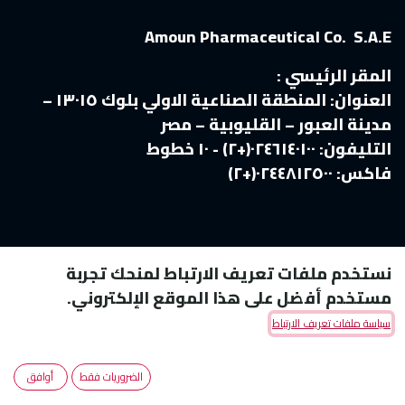
Amoun Pharmaceutical Co. S.A.E
المقر الرئيسي :
العنوان:
المنطقة الصناعية الاولي بلوك ١٣٠١٥ –
مدينة العبور – القليوبية – مصر
التليفون:
٠٢٤٦١٤٠١٠٠(+٢) - ١٠ خطوط
فاكس:
٠٢٤٤٨١٢٥٠٠(+٢)
نستخدم ملفات تعريف الارتباط لمنحك تجربة
مستخدم أفضل على هذا الموقع الإلكتروني.
سياسة ملفات تعريف الارتباط
Copyright © Amoun Pharmaceutical Co.
الضروريات فقط
أوافق
الْعَرَبيّة